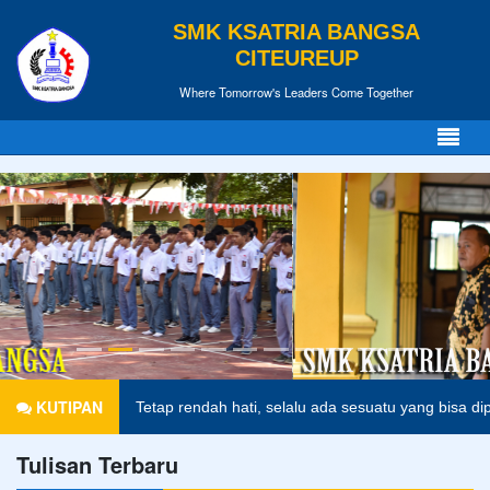
SMK KSATRIA BANGSA
CITEUREUP
Where Tomorrow's Leaders Come Together
KUTIPAN
elajar.
anonim
Tetap rendah hati, selalu ada sesuatu yang bisa dip
Tulisan Terbaru