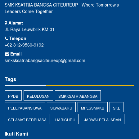
SMK KSATRIA BANGSA CITEUREUP ⋅ Where Tomorrow's
Leaders Come Together
Alamat
Jl. Raya Leuwibilik KM 01
Telepon
+62 812-9560-9192
Email
smksksatriabangsaciteureup@gmail.com
Tags
PPDB
KELULUSAN
SMKKSATRIABANGSA
PELEPASANSISWA
SISWABARU
MPLSSMKKB
SKL
SELAMAT BERPUASA
HARIGURU
JADWALPELAJARAN
Ikuti Kami