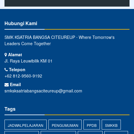
Hubungi Kami
SMK KSATRIA BANGSA CITEUREUP ⋅ Where Tomorrow's
Leaders Come Together
Alamat
Jl. Raya Leuwibilik KM 01
Telepon
+62 812-9560-9192
Email
smksksatriabangsaciteureup@gmail.com
Tags
JADWALPELAJARAN
PENGUMUMAN
PPDB
SMKKB