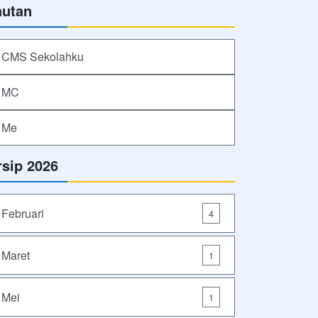
autan
CMS Sekolahku
MC
Me
rsip 2026
Februari
4
Maret
1
Mei
1