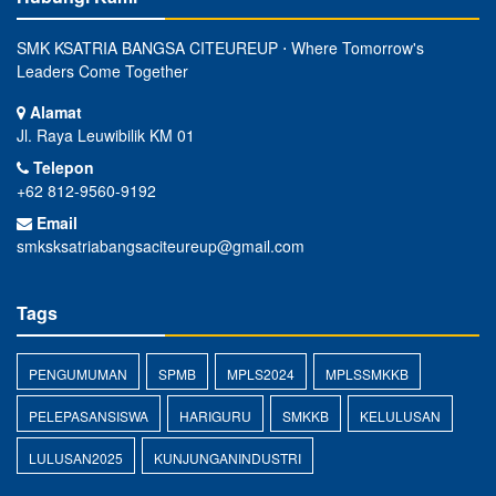
SMK KSATRIA BANGSA CITEUREUP ⋅ Where Tomorrow's
Leaders Come Together
Alamat
Jl. Raya Leuwibilik KM 01
Telepon
+62 812-9560-9192
Email
smksksatriabangsaciteureup@gmail.com
Tags
PENGUMUMAN
SPMB
MPLS2024
MPLSSMKKB
PELEPASANSISWA
HARIGURU
SMKKB
KELULUSAN
LULUSAN2025
KUNJUNGANINDUSTRI