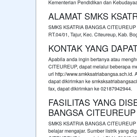
Kementerian Pendidikan dan Kebudaya
ALAMAT SMKS KSAT
SMKS KSATRIA BANGSA CITEUREUP ber
RT.04/01, Tajur, Kec. Citeureup, Kab. B
KONTAK YANG DAPAT
Apabila anda ingin bertanya atau me
CITEUREUP, dapat melalui beberapa med
url
http://www.smkksatriabangsa.sch.id
. 
dapat dikirimkan ke
smksksatriabangsac
fax, dapat dikirimkan ke 02187942944.
FASILITAS YANG DIS
BANGSA CITEUREUP
SMKS KSATRIA BANGSA CITEUREUP meny
belajar mengajar. Sumber listrik yan