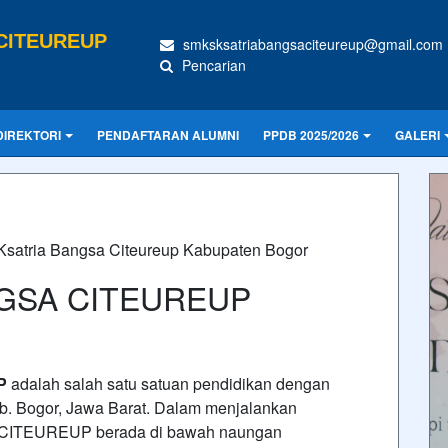
CITEUREUP
smksksatriabangsaciteureup@gmail.com
Pencarian
DIREKTORI
PENDAFTARAN ALUMNI
PPDB 2025/2026
GALERI
Ksatria Bangsa Citeureup Kabupaten Bogor
GSA CITEUREUP
P
adalah salah satu satuan pendidikan dengan
Kab. Bogor, Jawa Barat. Dalam menjalankan
CITEUREUP berada di bawah naungan