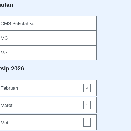
autan
CMS Sekolahku
MC
Me
rsip 2026
Februari
4
Maret
1
Mei
1