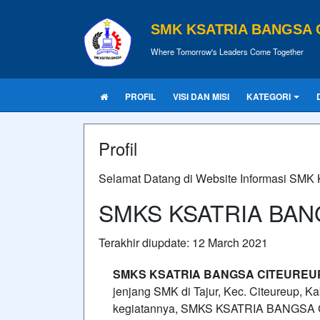
SMK KSATRIA BANGSA 
Where Tomorrow's Leaders Come Together
PROFIL
VISI DAN MISI
KATEGORI
Profil
Selamat Datang di Website Informasi SMK 
SMKS KSATRIA BAN
Terakhir diupdate: 12 March 2021
SMKS KSATRIA BANGSA CITEUREU
jenjang
SMK
di Tajur, Kec. Citeureup, 
kegiatannya, SMKS KSATRIA BANGSA 