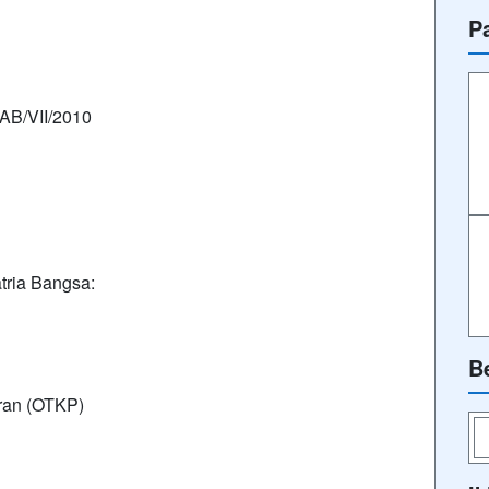
P
AB/VII/2010
tria Bangsa:
B
oran (OTKP)