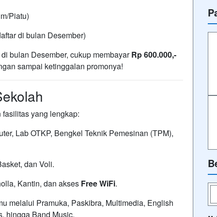
P
m/Piatu)
ftar di bulan Desember)
 di bulan Desember, cukup membayar
Rp 600.000,-
ngan sampai ketinggalan promonya!
Sekolah
fasilitas yang lengkap:
ter, Lab OTKP, Bengkel Teknik Pemesinan (TPM),
B
asket, dan Voli.
lla, Kantin, dan akses
Free WiFi
.
melalui Pramuka, Paskibra, Multimedia, English
, hingga Band Music.