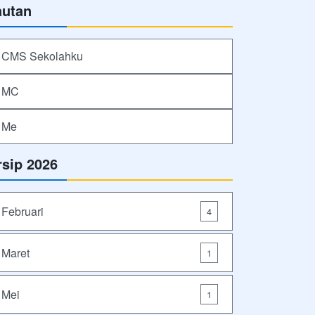
autan
CMS Sekolahku
MC
Me
rsip 2026
Februari
4
Maret
1
Mei
1