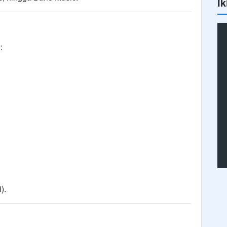
Ik
:
).