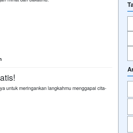
T
n
A
tis!
ya untuk meringankan langkahmu menggapai cita-