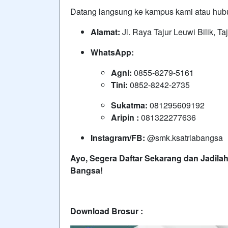
Datang langsung ke kampus kami atau hubung
Alamat:
Jl. Raya Tajur Leuwi Bilik, T
WhatsApp:
Agni:
0855-8279-5161
Tini:
0852-8242-2735
Sukatma:
081295609192
Aripin :
081322277636
Instagram/FB:
@smk.ksatriabangsa
Ayo, Segera Daftar Sekarang dan Jadila
Bangsa!
Download Brosur :