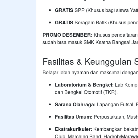
GRATIS
SPP (Khusus bagi siswa Yati
GRATIS
Seragam Batik (Khusus penda
PROMO DESEMBER:
Khusus pendaftaran
sudah bisa masuk SMK Ksatria Bangsa! Ja
Fasilitas & Keunggulan 
Belajar lebih nyaman dan maksimal dengan 
Laboratorium & Bengkel:
Lab Kompu
dan Bengkel Otomotif (TKR).
Sarana Olahraga:
Lapangan Futsal, B
Fasilitas Umum:
Perpustakaan, Musho
Ekstrakurikuler:
Kembangkan bakatmu 
Club, Marching Band, Hadroh/Marawis