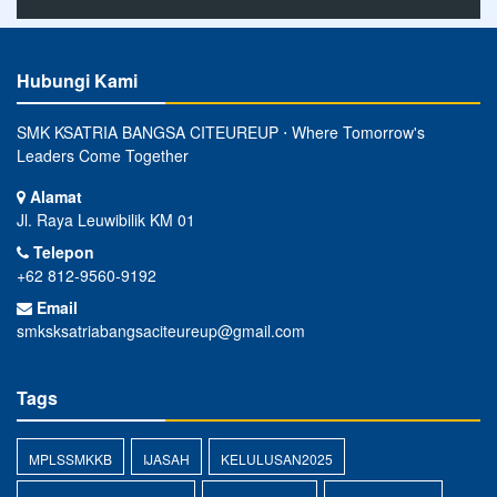
Hubungi Kami
SMK KSATRIA BANGSA CITEUREUP ⋅ Where Tomorrow's
Leaders Come Together
Alamat
Jl. Raya Leuwibilik KM 01
Telepon
+62 812-9560-9192
Email
smksksatriabangsaciteureup@gmail.com
Tags
MPLSSMKKB
IJASAH
KELULUSAN2025