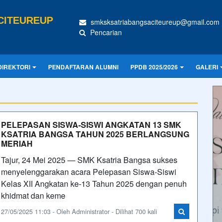
CITEUREUP
smksksatriabangsaciteureup@gmail.com
Pencarian
DIREKTORI
PENDAFTARAN ALUMNI
PPDB 2025/2026
GALERI
PELEPASAN SISWA-SISWI ANGKATAN 13 SMK
KSATRIA BANGSA TAHUN 2025 BERLANGSUNG
MERIAH
Tajur, 24 Mei 2025 — SMK Ksatria Bangsa sukses
menyelenggarakan acara Pelepasan Siswa-Siswi
Kelas XII Angkatan ke-13 Tahun 2025 dengan penuh
khidmat dan keme
27/05/2025 11:03 - Oleh Administrator - Dilihat 700 kali