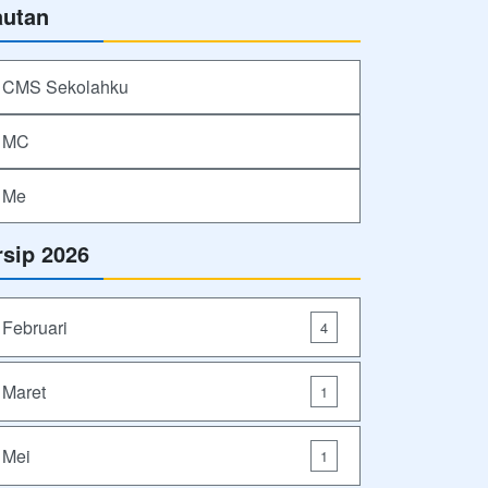
autan
CMS Sekolahku
MC
Me
rsip 2026
Februari
4
Maret
1
Mei
1