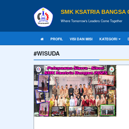
SMK KSATRIA BANGSA 
Where Tomorrow's Leaders Come Together
PROFIL
VISI DAN MISI
KATEGORI
#WISUDA