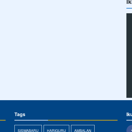
Ik
Tags
Ik
SISWABARU
HARIGURU
AMBALAN