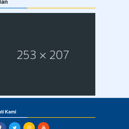
lan
uti Kami