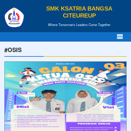
SMK KSATRIA BANGSA
CITEUREUP
Where Tomorrow's Leaders Come Together
#OSIS