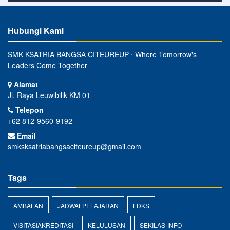
Hubungi Kami
SMK KSATRIA BANGSA CITEUREUP ⋅ Where Tomorrow's
Leaders Come Together
Alamat
Jl. Raya Leuwibilik KM 01
Telepon
+62 812-9560-9192
Email
smksksatriabangsaciteureup@gmail.com
Tags
AMBALAN
JADWALPELAJARAN
LDKS
VISITASIAKREDITASI
KELULUSAN
SEKILAS-INFO